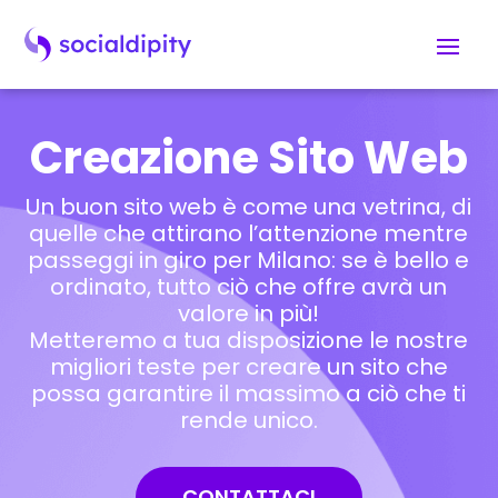
Creazione Sito Web
Un buon sito web è come una vetrina, di
quelle che attirano l’attenzione mentre
passeggi in giro per Milano: se è bello e
ordinato, tutto ciò che offre avrà un
valore in più!
Metteremo a tua disposizione le nostre
migliori teste per creare un sito che
possa garantire il massimo a ciò che ti
rende unico.
CONTATTACI